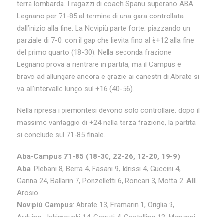
terra lombarda. I ragazzi di coach Spanu superano ABA
Legnano per 71-85 al termine di una gara controllata
dall’inizio alla fine. La Novipiù parte forte, piazzando un
parziale di 7-0, con il gap che lievita fino al è+12 alla fine
del primo quarto (18-30). Nella seconda frazione
Legnano prova a rientrare in partita, ma il Campus è
bravo ad allungare ancora e grazie ai canestri di Abrate si
va all’intervallo lungo sul +16 (40-56).
Nella ripresa i piemontesi devono solo controllare: dopo il
massimo vantaggio di +24 nella terza frazione, la partita
si conclude sul 71-85 finale.
Aba-Campus 71-85 (18-30, 22-26, 12-20, 19-9)
Aba
: Plebani 8, Berra 4, Fasani 9, Idrissi 4, Guccini 4,
Ganna 24, Ballarin 7, Ponzelletti 6, Roncari 3, Motta 2.
All
.
Arosio.
Novipiù Campus
: Abrate 13, Framarin 1, Origlia 9,
Arduino, Jakimovski 14, Cerruti 4, Castellino 13, Manzani