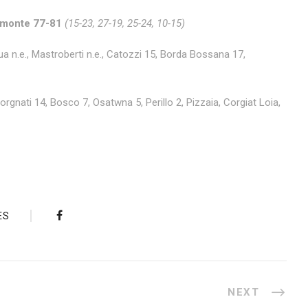
emonte 77-81
(15-23, 27-19, 25-24, 10-15)
qua n.e., Mastroberti n.e., Catozzi 15, Borda Bossana 17,
Corgnati 14, Bosco 7, Osatwna 5, Perillo 2, Pizzaia, Corgiat Loia,
ES
NEXT