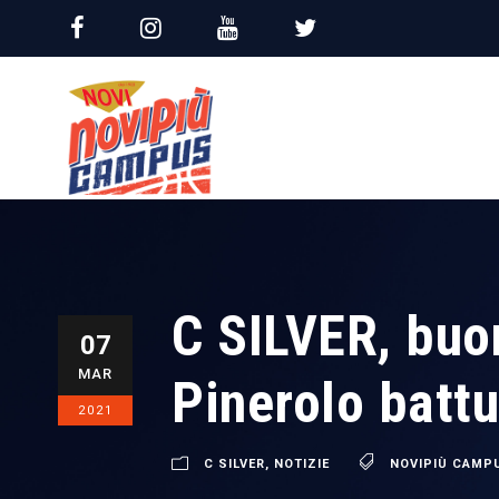
C SILVER, buon
07
MAR
Pinerolo battu
2021
C SILVER
,
NOTIZIE
NOVIPIÙ CAMP