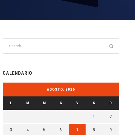
CALENDARIO
AGOSTO: 2026
L
M
M
G
V
S
D
1
2
3
4
5
6
7
8
9