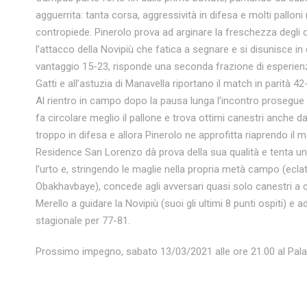
agguerrita: tanta corsa, aggressività in difesa e molti pallon
contropiede. Pinerolo prova ad arginare la freschezza degli 
l’attacco della Novipiù che fatica a segnare e si disunisce i
vantaggio 15-23, risponde una seconda frazione di esperienza
Gatti e all’astuzia di Manavella riportano il match in parità 42-4
Al rientro in campo dopo la pausa lunga l’incontro prosegue all
fa circolare meglio il pallone e trova ottimi canestri anche
troppo in difesa e allora Pinerolo ne approfitta riaprendo il m
Residence San Lorenzo dà prova della sua qualità e tenta un
l’urto e, stringendo le maglie nella propria metà campo (ecla
Obakhavbaye), concede agli avversari quasi solo canestri a c
Merello a guidare la Novipiù (suoi gli ultimi 8 punti ospiti) e
stagionale per 77-81.
Prossimo impegno, sabato 13/03/2021 alle ore 21.00 al Pala