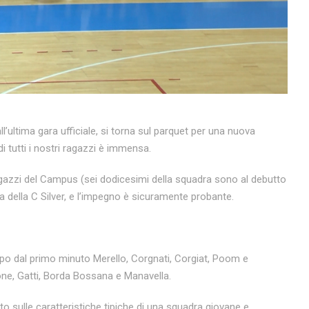
l’ultima gara ufficiale, si torna sul parquet per una nuova
i tutti i nostri ragazzi è immensa.
ragazzi del Campus (sei dodicesimi della squadra sono al debutto
della C Silver, e l’impegno è sicuramente probante.
po dal primo minuto Merello, Corgnati, Corgiat, Poom e
ne, Gatti, Borda Bossana e Manavella.
o sulle caratteristiche tipiche di una squadra giovane e