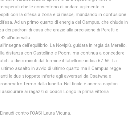
i recuperati che le consentono di andare agilmente in
ospiti con la difesa a zona e ci riesce, mandando in confusione
n difesa. Ad un primo quarto di energia del Campus, che chiude in
 dei padroni di casa che grazie alla precisione di Peretti e
2 all’intervallo.
’insegna dell’equilibrio. La Novipiù, guidata in regia da Merello,
 dalla distanza con Castellino e Poom, ma continua a concedere
atch: a dieci minuti dal termine il tabellone indica 67-66. La
 ultimo assalto in avvio di ultimo quarto ma il Campus regge
tanti le due stoppate inferte agli avversari da Osatwna e
ronometro fermo dalla lunetta. Nel finale è ancora capitan
 ad assicurare ai ragazzi di coach Longo la prima vittoria
Einaudi contro l’OASI Laura Vicuna.