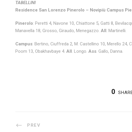
TABELLINI
Residence San Lorenzo Pinerolo – Novipiù Campus Pi
Pinerolo
: Peretti 4, Navone 10, Chiattone 5, Gatti 8, Bevilac
Manavella 18, Grosso, Giraudo, Menegazzo.
All
. Martinelli.
Campus
: Bertino, Ciuffreda 2, M. Castellino 10, Merello 24, 
Poom 13, Obakhavbaye 4.
All
. Longo.
Ass
. Gallo, Danna.
0
SHAR
PREV