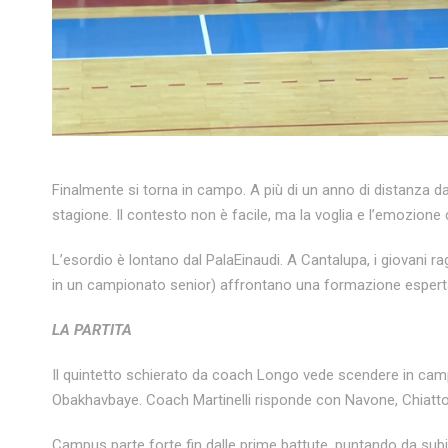
Finalmente si torna in campo. A più di un anno di distanza dal
stagione. Il contesto non è facile, ma la voglia e l’emozione d
L’esordio è lontano dal PalaEinaudi. A Cantalupa, i giovani 
in un campionato senior) affrontano una formazione esperta 
LA PARTITA
Il quintetto schierato da coach Longo vede scendere in cam
Obakhavbaye. Coach Martinelli risponde con Navone, Chiatto
Campus parte forte fin dalle prime battute, puntando da subit