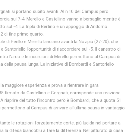
orgnati si portano subito avanti. Al n.10 del Campus però
ccorcia sul 7-4. Merello e Castellino vanno a bersaglio mentre è
o sul -4. La tripla di Bertino e un appoggio di Andorno
 di fine primo quarto.
ple di Perillo e Merello lanciano avanti la Novipiù (27-20), che
 Santoriello l’opportunità di riaccorciare sul -5. Il canestro di
ietro l’arco e le incursioni di Merello permettono al Campus di
 della pausa lunga. Le iniziative di Bombardi e Santoriello
 la maggiore esperienza e prova a rientrare in gara
38 firmato da Castellino e Corgnati, corrisponde una reazione
A riaprire del tutto l’incontro però è Bombardi, che a quota 51
ti permettono al Campus di arrivare all’ultima pausa in vantaggio
stante le rotazioni forzatamente corte, più lucida nel portare a
 la difesa biancoblu a fare la differenza. Nel pitturato di casa