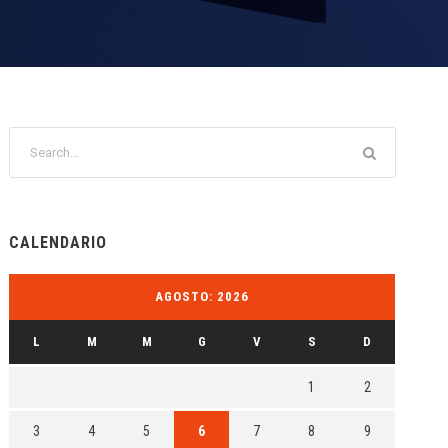
CALENDARIO
AGOSTO: 2026
L
M
M
G
V
S
D
1
2
3
4
5
6
7
8
9