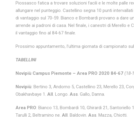
Piossasco fatica a trovare soluzioni facili e le molte palle
allungare nel punteggio. Castellino segna 10 punti intervallati
di vantaggio sul 70-59. Bianco e Bombardi provano a dare un
arrende ai padroni di casa. Nel finale, i canestri di Merello
il vantaggio fino al 84-67 finale.
Prossimo appuntamento, l’ultima giornata di campionato su
TABELLINI
Novipiù Campus Piemonte – Area PRO 2020 84-67
(18-1
Novipiù
: Bertino 3, Andorno 5, Castellino 23, Merello 23, Cor
Obakhavbaye 1.
All
. Longo.
Ass
. Gallo, Danna.
Area PRO
: Bianco 13, Bombardi 10, Ghirardi 21, Santoriello 1
Tarulli 2, Beltramino ne.
All
. Baldovin.
Ass
. Mazza, Chiotti.