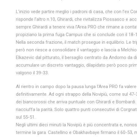
L’inizio vede partire meglio i padroni di casa, che con l’ex C
risponde l’altro n.10, Ghirardi, che rivitalizza Piossasco e a
sempre Ghirardi a tenere viva l’Area PRO che rimane a contatt
propiziano la prima fuga Campus che si conclude con il 18-12
Nella seconda frazione, il match prosegue in equilibrio. Le tri
però non riesce a consolidare il vantaggio e lascia a Melchio e
Elkazevic dal pitturato, il bersaglio centrato da Andorno da d
accumulare un discreto vantaggio, dilapidato però poco prima
valgono il 39-33.
Al rientro in campo dopo la pausa lunga l’Area PRO fa valere
definitivamente. Ad ogni strappo della Novipiù, come sul 47-
dei biancorossi che arriva puntuale con Ghirardi e Bombardi. 
riacciuffa la parità. Solo quattro punti consecutivi di Corgna
sul 55-51.
Negli ultimi dieci minuti la Novipiù è più concentrata e, nono
termine la gara. Castellino e Obakhavbaye firmano il 60-53, ma