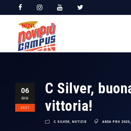
C Silver, buon
06
GIU
vittoria!
2021
C SILVER
,
NOTIZIE
AREA PRO 2020
,