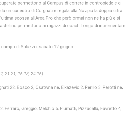
 recuperate permettono al Campus di correre in contropiede e di
 da un canestro di Corgnati e regala alla Novipiù la doppia cifra
’ultima scossa all’Area Pro che però ormai non ne ha più e si
 e Castellino permettono ai ragazzi di coach Longo di incrementare
l campo di Saluzzo, sabato 12 giugno.
2, 21-21, 16-18, 24-16)
gnati 22, Bosco 2, Osatwna ne, Elkazevic 2, Perillo 3, Perotti ne,
2, Ferraro, Greggio, Melchio 5, Piumatti, Pizzacalla, Favretto 4,