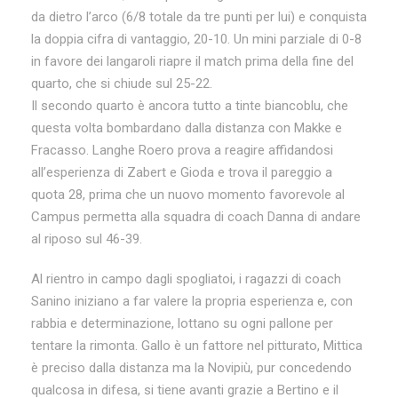
da dietro l’arco (6/8 totale da tre punti per lui) e conquista
la doppia cifra di vantaggio, 20-10. Un mini parziale di 0-8
in favore dei langaroli riapre il match prima della fine del
quarto, che si chiude sul 25-22.
Il secondo quarto è ancora tutto a tinte biancoblu, che
questa volta bombardano dalla distanza con Makke e
Fracasso. Langhe Roero prova a reagire affidandosi
all’esperienza di Zabert e Gioda e trova il pareggio a
quota 28, prima che un nuovo momento favorevole al
Campus permetta alla squadra di coach Danna di andare
al riposo sul 46-39.
Al rientro in campo dagli spogliatoi, i ragazzi di coach
Sanino iniziano a far valere la propria esperienza e, con
rabbia e determinazione, lottano su ogni pallone per
tentare la rimonta. Gallo è un fattore nel pitturato, Mittica
è preciso dalla distanza ma la Novipiù, pur concedendo
qualcosa in difesa, si tiene avanti grazie a Bertino e il