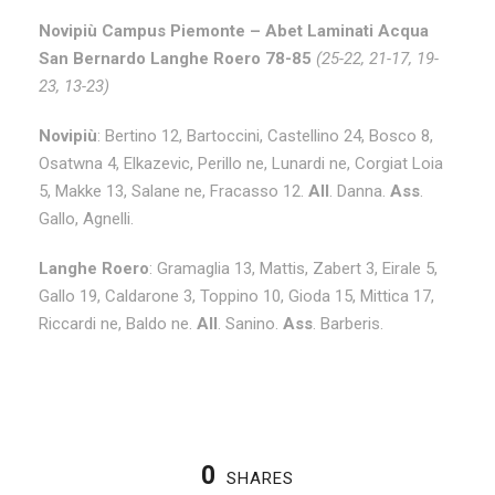
Novipiù Campus Piemonte – Abet Laminati Acqua
San Bernardo Langhe Roero 78-85
(25-22, 21-17, 19-
23, 13-23)
Novipiù
: Bertino 12, Bartoccini, Castellino 24, Bosco 8,
Osatwna 4, Elkazevic, Perillo ne, Lunardi ne, Corgiat Loia
5, Makke 13, Salane ne, Fracasso 12.
All
. Danna.
Ass
.
Gallo, Agnelli.
Langhe Roero
: Gramaglia 13, Mattis, Zabert 3, Eirale 5,
Gallo 19, Caldarone 3, Toppino 10, Gioda 15, Mittica 17,
Riccardi ne, Baldo ne.
All
. Sanino.
Ass
. Barberis.
0
SHARES