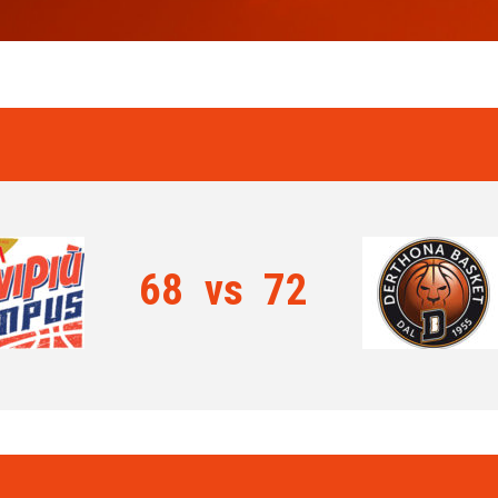
68
vs
72