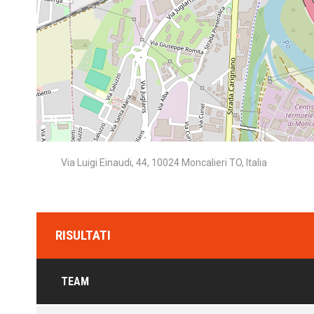
Via Luigi Einaudi, 44, 10024 Moncalieri TO, Italia
RISULTATI
TEAM