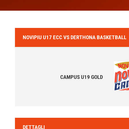
NOVIPIU U17 ECC VS DERTHONA BASKETBALL
CAMPUS U19 GOLD
DETTAGLI