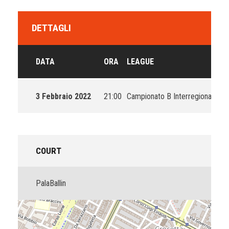
DETTAGLI
DATA
ORA
LEAGUE
S
3 Febbraio 2022
21:00
Campionato B Interregionale
2
COURT
PalaBallin