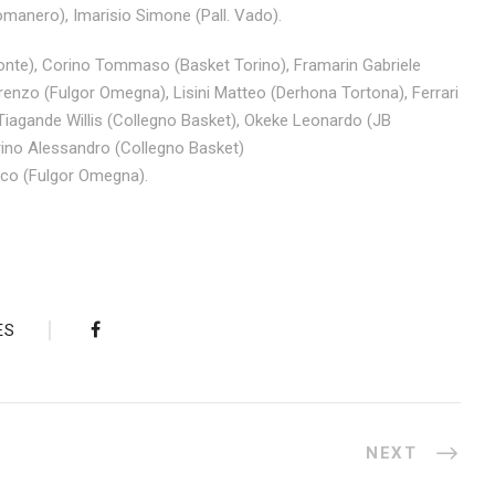
omanero), Imarisio Simone (Pall. Vado).
nte), Corino Tommaso (Basket Torino), Framarin Gabriele
orenzo (Fulgor Omegna), Lisini Matteo (Derhona Tortona), Ferrari
 Tiagande Willis (Collegno Basket), Okeke Leonardo (JB
ino Alessandro (Collegno Basket)
rco (Fulgor Omegna).
ES
NEXT