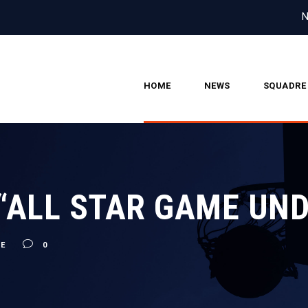
N
HOME
NEWS
SQUADRE
 “ALL STAR GAME UN
E
0