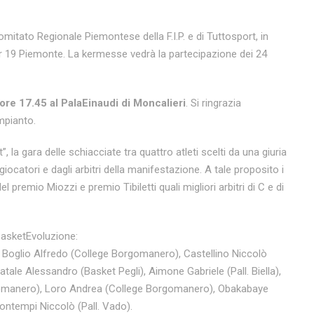
mitato Regionale Piemontese della F.I.P. e di Tuttosport, in
er 19 Piemonte. La kermesse vedrà la partecipazione dei 24
ore 17.45 al PalaEinaudi di Moncalieri
. Si ringrazia
mpianto.
, la gara delle schiacciate tra quattro atleti scelti da una giuria
ocatori e dagli arbitri della manifestazione. A tale proposito i
l premio Miozzi e premio Tibiletti quali migliori arbitri di C e di
BasketEvoluzione:
o), Boglio Alfredo (College Borgomanero), Castellino Niccolò
le Alessandro (Basket Pegli), Aimone Gabriele (Pall. Biella),
rgomanero), Loro Andrea (College Borgomanero), Obakabaye
ntempi Niccolò (Pall. Vado).