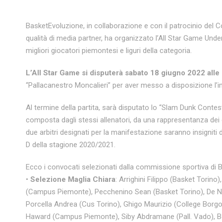
BasketEvoluzione, in collaborazione e con il patrocinio del Co
qualità di media partner, ha organizzato l’All Star Game Und
migliori giocatori piemontesi e liguri della categoria.
L’All Star Game si disputerà sabato 18 giugno 2022 alle 
“Pallacanestro Moncalieri” per aver messo a disposizione l’i
Al termine della partita, sarà disputato lo “Slam Dunk Contest”
composta dagli stessi allenatori, da una rappresentanza dei gi
due arbitri designati per la manifestazione saranno insigniti de
D della stagione 2020/2021.
Ecco i convocati selezionati dalla commissione sportiva di 
•
Selezione Maglia Chiara
: Arrighini Filippo (Basket Torin
(Campus Piemonte), Pecchenino Sean (Basket Torino), De Nata
Porcella Andrea (Cus Torino), Ghigo Maurizio (College Bo
Haward (Campus Piemonte), Siby Abdramane (Pall. Vado), Bo