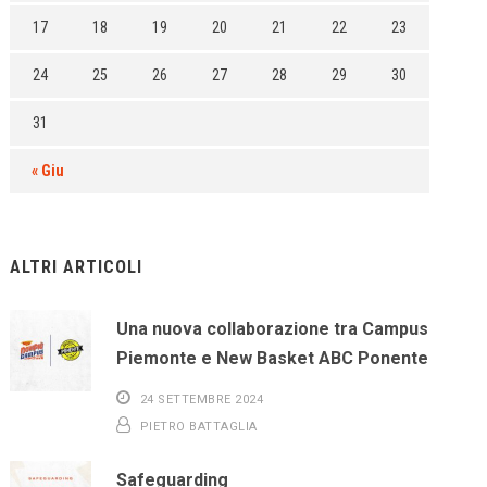
17
18
19
20
21
22
23
24
25
26
27
28
29
30
31
« Giu
ALTRI ARTICOLI
Una nuova collaborazione tra Campus
Piemonte e New Basket ABC Ponente
24 SETTEMBRE 2024
PIETRO BATTAGLIA
Safeguarding