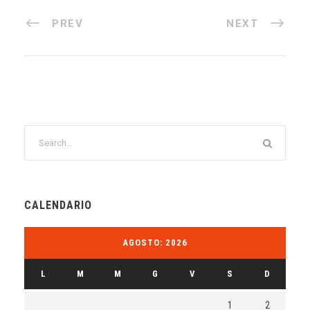
PREV
NEXT
CALENDARIO
AGOSTO: 2026
L
M
M
G
V
S
D
1
2