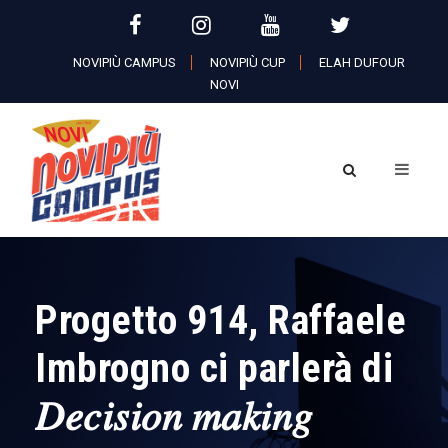
NOVIPIÙ CAMPUS
NOVIPIÙ CUP
ELAH DUFOUR
NOVI
Progetto 914, Raffaele
Imbrogno ci parlerà di
𝐷𝑒𝑐𝑖𝑠𝑖𝑜𝑛 𝑚𝑎𝑘𝑖𝑛𝑔