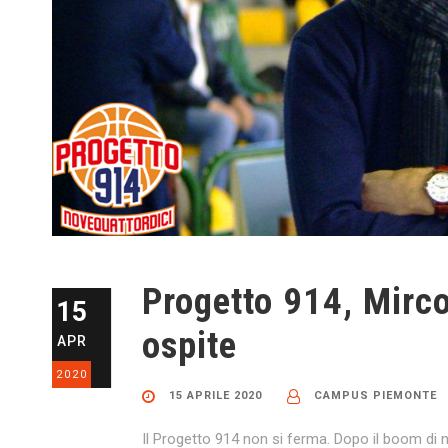
Progetto 914, Mirco
15
ospite
APR
2020
15 APRILE 2020
CAMPUS PIEMONTE
Il Progetto 914 non si ferma. Dopo il boom di nuo