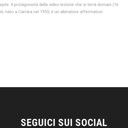
ite. Il protagonista della video-lezione che si terrà domani (16
nti, nato a Carrara nel 1955, è un allenatore affermatosi
SEGUICI SUI SOCIAL