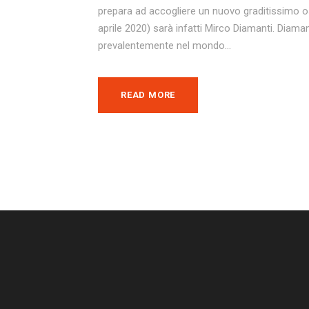
prepara ad accogliere un nuovo graditissimo osp
aprile 2020) sarà infatti Mirco Diamanti. Diama
prevalentemente nel mondo...
READ MORE