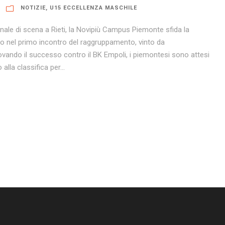
NOTIZIE
,
U15 ECCELLENZA MASCHILE
nale di scena a Rieti, la Novipiù Campus Piemonte sfida la
 nel primo incontro del raggruppamento, vinto da
vando il successo contro il BK Empoli, i piemontesi sono attesi
alla classifica per...