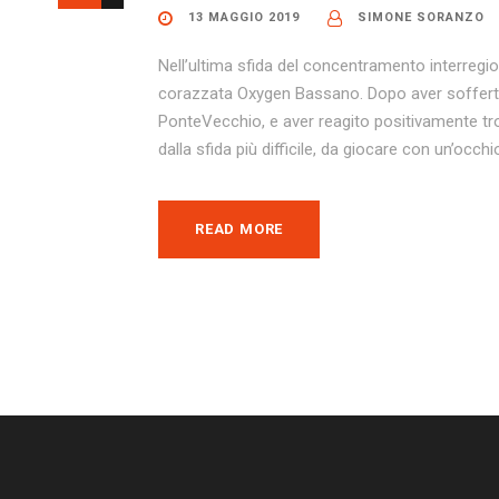
13 MAGGIO 2019
SIMONE SORANZO
Nell’ultima sfida del concentramento interregio
corazzata Oxygen Bassano. Dopo aver sofferto
PonteVecchio, e aver reagito positivamente tro
dalla sfida più difficile, da giocare con un’occhio 
READ MORE