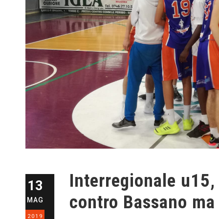
Interregionale u15
13
contro Bassano ma p
MAG
2019