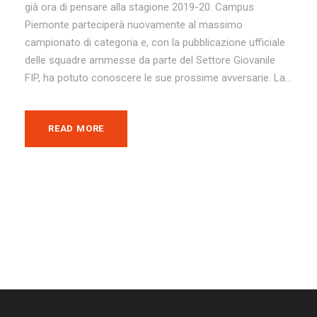
già ora di pensare alla stagione 2019-20. Campus
Piemonte parteciperà nuovamente al massimo
campionato di categoria e, con la pubblicazione ufficiale
delle squadre ammesse da parte del Settore Giovanile
FIP, ha potuto conoscere le sue prossime avversarie. La...
READ MORE