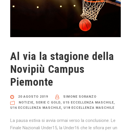
Al via la stagione della
Novipiù Campus
Piemonte
20 AGOSTO 2019
SIMONE SORANZO
NOTIZIE
,
SERIE C GOLD
,
U15 ECCELLENZA MASCHILE
,
U16 ECCELLENZA MASCHILE
,
U18 ECCELLENZA MASCHILE
La pausa estiva si avvia ormai verso la conclusione. Le
Finale Nazionali Under15, la Under16 che le sfiora per un