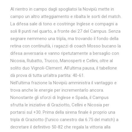
Al rientro in campo dagli spogliatoi la Novipiù mette in
campo un altro atteggiamento e ribalta le sorti del match.
La difesa sale di tono e costringe Inglese e compagni a
soli 8 punti nel quarto, a fronte dei 27 del Campus. Senza
segnare nemmeno una tripla, ma trovando il fondo della
retina con continuità, i ragazzi di coach Mosso bucano la
difesa avversaria e vanno ripetutamente a bersaglio con
Nicosia, Rubatto, Trucco, Manosperti e Cellini, oltre al
solito duo Vignoli-Clement. All’ultima pausa, il tabellone
dà prova di tutta un’altra partita: 40-61.
Nell’ultima frazione la Novipiù amministra il vantaggio e
trova anche le energie per incrementarlo ancora.
Nonostante gli sforzi di Inglese e Spada, il Campus
sfrutta le iniziative di Graziotto, Cellini e Nicosia per
portarsi sul +30. Prima della sirena finale è proprio una
tripla di Graziotto (l’unico canestro dai 6.75 del match) a
decretare il definitivo 50-82 che regala la vittoria alla