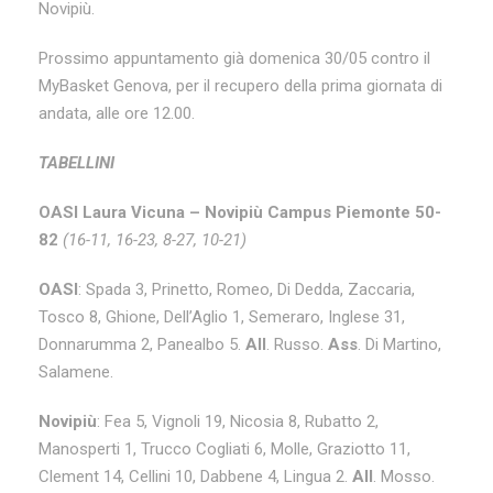
Novipiù.
Prossimo appuntamento già domenica 30/05 contro il
MyBasket Genova, per il recupero della prima giornata di
andata, alle ore 12.00.
TABELLINI
OASI Laura Vicuna – Novipiù Campus Piemonte 50-
82
(16-11, 16-23, 8-27, 10-21)
OASI
: Spada 3, Prinetto, Romeo, Di Dedda, Zaccaria,
Tosco 8, Ghione, Dell’Aglio 1, Semeraro, Inglese 31,
Donnarumma 2, Panealbo 5.
All
. Russo.
Ass
. Di Martino,
Salamene.
Novipiù
: Fea 5, Vignoli 19, Nicosia 8, Rubatto 2,
Manosperti 1, Trucco Cogliati 6, Molle, Graziotto 11,
Clement 14, Cellini 10, Dabbene 4, Lingua 2.
All
. Mosso.