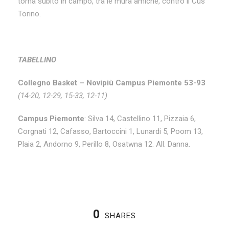
torna subito in campo, tra le mura amiche, contro il Cus
Torino.
TABELLINO
Collegno Basket – Novipiù Campus Piemonte 53-93
(14-20, 12-29, 15-33, 12-11)
Campus Piemonte
: Silva 14, Castellino 11, Pizzaia 6,
Corgnati 12, Cafasso, Bartoccini 1, Lunardi 5, Poom 13,
Plaia 2, Andorno 9, Perillo 8, Osatwna 12. All. Danna.
0
SHARES