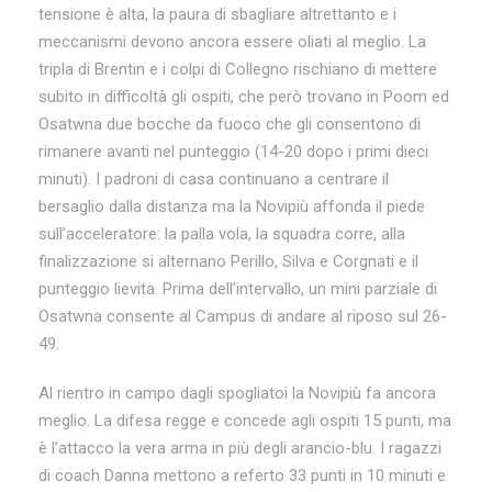
tensione è alta, la paura di sbagliare altrettanto e i
meccanismi devono ancora essere oliati al meglio. La
tripla di Brentin e i colpi di Collegno rischiano di mettere
subito in difficoltà gli ospiti, che però trovano in Poom ed
Osatwna due bocche da fuoco che gli consentono di
rimanere avanti nel punteggio (14-20 dopo i primi dieci
minuti). I padroni di casa continuano a centrare il
bersaglio dalla distanza ma la Novipiù affonda il piede
sull’acceleratore: la palla vola, la squadra corre, alla
finalizzazione si alternano Perillo, Silva e Corgnati e il
punteggio lievita. Prima dell’intervallo, un mini parziale di
Osatwna consente al Campus di andare al riposo sul 26-
49.
Al rientro in campo dagli spogliatoi la Novipiù fa ancora
meglio. La difesa regge e concede agli ospiti 15 punti, ma
è l’attacco la vera arma in più degli arancio-blu. I ragazzi
di coach Danna mettono a referto 33 punti in 10 minuti e