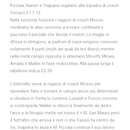
Pizzaia, Raineri e Viapiana regalano alla squadra di coach
Torraco il 17-12.
Nella seconda frazione i ragazzi di coach Mosso
riordinano le idee, riescono a trovare continuità e
piazzano il parziale che decide il match. Le maglie in
difesa si stringono, ai padroni di casa vengono concessi
solamente 8 punti (molti dei quali da tiro libero) mentre
nella metà campo opposta si alternano Moretti, Minasi,
Amadu e Makke in fase realizzativa. Alla pausa lunga il
tabellone indica 25-39.
L’intervallo serve ai ragazzi di coach Mosso per
riprendere fiato e tornare in campo ancor più determinati
a chiudere in fretta la contesa. Lunardi e Puccio corrono
in contropiede, Makke si sblocca finalmente da dietro
l’arco e la Novipiù mette nel mirino il +30. San Mauro però
è tutt’altro che arresa e non ci sta. Fassio fa centro da
tre, Viapiana lo aiuta e M. Pizzaia continua il suo lavoro