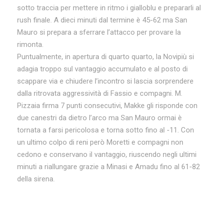
sotto traccia per mettere in ritmo i gialloblu e prepararli al
rush finale. A dieci minuti dal termine è 45-62 ma San
Mauro si prepara a sferrare l’attacco per provare la
rimonta.
Puntualmente, in apertura di quarto quarto, la Novipiù si
adagia troppo sul vantaggio accumulato e al posto di
scappare via e chiudere l’incontro si lascia sorprendere
dalla ritrovata aggressività di Fassio e compagni. M.
Pizzaia firma 7 punti consecutivi, Makke gli risponde con
due canestri da dietro l’arco ma San Mauro ormai è
tornata a farsi pericolosa e torna sotto fino al -11. Con
un ultimo colpo di reni però Moretti e compagni non
cedono e conservano il vantaggio, riuscendo negli ultimi
minuti a riallungare grazie a Minasi e Amadu fino al 61-82
della sirena.