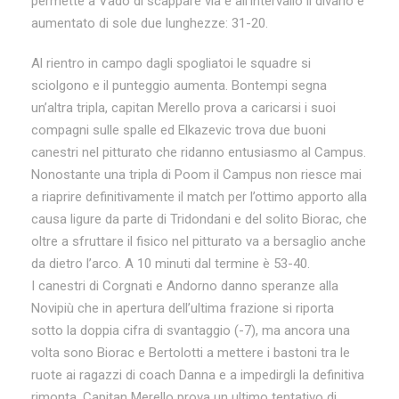
permette a Vado di scappare via e all’intervallo il divario è
aumentato di sole due lunghezze: 31-20.
Al rientro in campo dagli spogliatoi le squadre si
sciolgono e il punteggio aumenta. Bontempi segna
un’altra tripla, capitan Merello prova a caricarsi i suoi
compagni sulle spalle ed Elkazevic trova due buoni
canestri nel pitturato che ridanno entusiasmo al Campus.
Nonostante una tripla di Poom il Campus non riesce mai
a riaprire definitivamente il match per l’ottimo apporto alla
causa ligure da parte di Tridondani e del solito Biorac, che
oltre a sfruttare il fisico nel pitturato va a bersaglio anche
da dietro l’arco. A 10 minuti dal termine è 53-40.
I canestri di Corgnati e Andorno danno speranze alla
Novipiù che in apertura dell’ultima frazione si riporta
sotto la doppia cifra di svantaggio (-7), ma ancora una
volta sono Biorac e Bertolotti a mettere i bastoni tra le
ruote ai ragazzi di coach Danna e a impedirgli la definitiva
rimonta. Capitan Merello prova un ultimo tentativo di