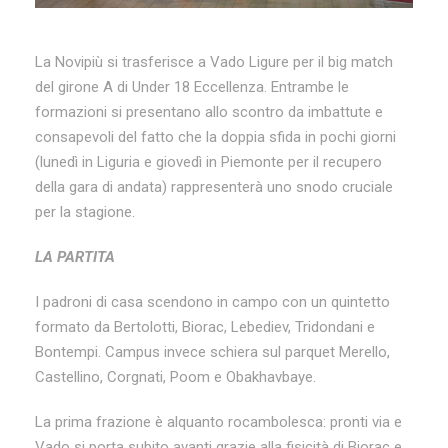
La Novipiù si trasferisce a Vado Ligure per il big match
del girone A di Under 18 Eccellenza. Entrambe le
formazioni si presentano allo scontro da imbattute e
consapevoli del fatto che la doppia sfida in pochi giorni
(lunedì in Liguria e giovedì in Piemonte per il recupero
della gara di andata) rappresenterà uno snodo cruciale
per la stagione.
LA PARTITA
I padroni di casa scendono in campo con un quintetto
formato da Bertolotti, Biorac, Lebediev, Tridondani e
Bontempi. Campus invece schiera sul parquet Merello,
Castellino, Corgnati, Poom e Obakhavbaye.
La prima frazione è alquanto rocambolesca: pronti via e
Vado si porta subito avanti grazie alla fisicità di Biorac e