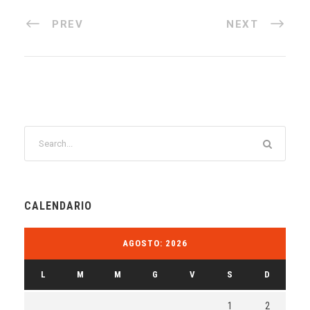
PREV
NEXT
CALENDARIO
AGOSTO: 2026
L
M
M
G
V
S
D
1
2