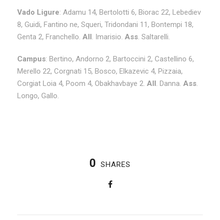
Vado Ligure
: Adamu 14, Bertolotti 6, Biorac 22, Lebediev
8, Guidi, Fantino ne, Squeri, Tridondani 11, Bontempi 18,
Genta 2, Franchello.
All
. Imarisio.
Ass
. Saltarelli.
Campus
: Bertino, Andorno 2, Bartoccini 2, Castellino 6,
Merello 22, Corgnati 15, Bosco, Elkazevic 4, Pizzaia,
Corgiat Loia 4, Poom 4, Obakhavbaye 2.
All
. Danna.
Ass
.
Longo, Gallo.
0
SHARES