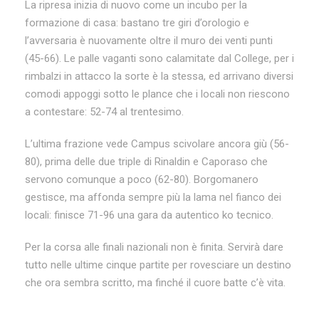
La ripresa inizia di nuovo come un incubo per la
formazione di casa: bastano tre giri d’orologio e
l’avversaria è nuovamente oltre il muro dei venti punti
(45-66). Le palle vaganti sono calamitate dal College, per i
rimbalzi in attacco la sorte è la stessa, ed arrivano diversi
comodi appoggi sotto le plance che i locali non riescono
a contestare: 52-74 al trentesimo.
L’ultima frazione vede Campus scivolare ancora giù (56-
80), prima delle due triple di Rinaldin e Caporaso che
servono comunque a poco (62-80). Borgomanero
gestisce, ma affonda sempre più la lama nel fianco dei
locali: finisce 71-96 una gara da autentico ko tecnico.
Per la corsa alle finali nazionali non è finita. Servirà dare
tutto nelle ultime cinque partite per rovesciare un destino
che ora sembra scritto, ma finché il cuore batte c’è vita.