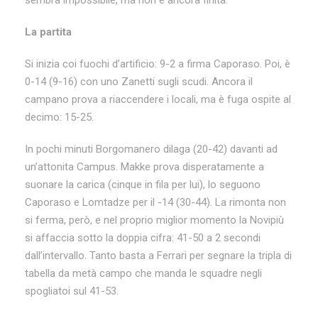
sembra impossibile, ma non è ancora finita.
La partita
Si inizia coi fuochi d’artificio: 9-2 a firma Caporaso. Poi, è
0-14 (9-16) con uno Zanetti sugli scudi. Ancora il
campano prova a riaccendere i locali, ma è fuga ospite al
decimo: 15-25.
In pochi minuti Borgomanero dilaga (20-42) davanti ad
un’attonita Campus. Makke prova disperatamente a
suonare la carica (cinque in fila per lui), lo seguono
Caporaso e Lomtadze per il -14 (30-44). La rimonta non
si ferma, però, e nel proprio miglior momento la Novipiù
si affaccia sotto la doppia cifra: 41-50 a 2 secondi
dall’intervallo. Tanto basta a Ferrari per segnare la tripla di
tabella da metà campo che manda le squadre negli
spogliatoi sul 41-53.