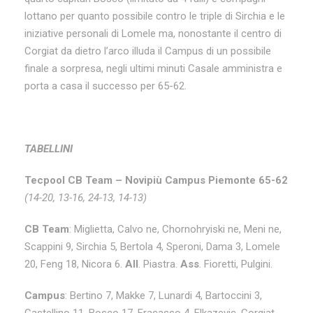
lottano per quanto possibile contro le triple di Sirchia e le
iniziative personali di Lomele ma, nonostante il centro di
Corgiat da dietro l’arco illuda il Campus di un possibile
finale a sorpresa, negli ultimi minuti Casale amministra e
porta a casa il successo per 65-62.
TABELLINI
Tecpool CB Team – Novipiù Campus Piemonte 65-62
(14-20, 13-16, 24-13, 14-13)
CB Team
: Miglietta, Calvo ne, Chornohryiski ne, Meni ne,
Scappini 9, Sirchia 5, Bertola 4, Speroni, Dama 3, Lomele
20, Feng 18, Nicora 6.
All
. Piastra.
Ass
. Fioretti, Pulgini.
Campus
: Bertino 7, Makke 7, Lunardi 4, Bartoccini 3,
Castellino 11, Bosco 17, Fracasso 4, Elkazevic, Corgiat