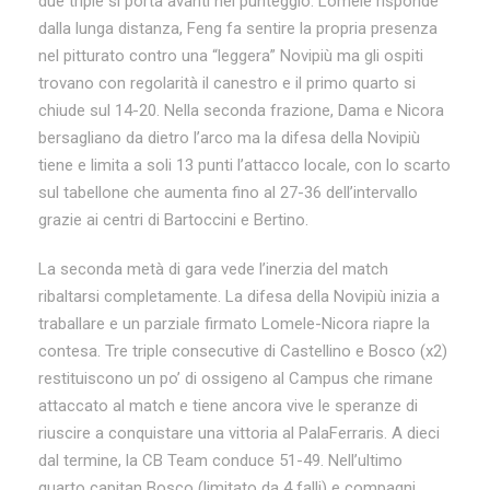
due triple si porta avanti nel punteggio. Lomele risponde
dalla lunga distanza, Feng fa sentire la propria presenza
nel pitturato contro una “leggera” Novipiù ma gli ospiti
trovano con regolarità il canestro e il primo quarto si
chiude sul 14-20. Nella seconda frazione, Dama e Nicora
bersagliano da dietro l’arco ma la difesa della Novipiù
tiene e limita a soli 13 punti l’attacco locale, con lo scarto
sul tabellone che aumenta fino al 27-36 dell’intervallo
grazie ai centri di Bartoccini e Bertino.
La seconda metà di gara vede l’inerzia del match
ribaltarsi completamente. La difesa della Novipiù inizia a
traballare e un parziale firmato Lomele-Nicora riapre la
contesa. Tre triple consecutive di Castellino e Bosco (x2)
restituiscono un po’ di ossigeno al Campus che rimane
attaccato al match e tiene ancora vive le speranze di
riuscire a conquistare una vittoria al PalaFerraris. A dieci
dal termine, la CB Team conduce 51-49. Nell’ultimo
quarto capitan Bosco (limitato da 4 falli) e compagni