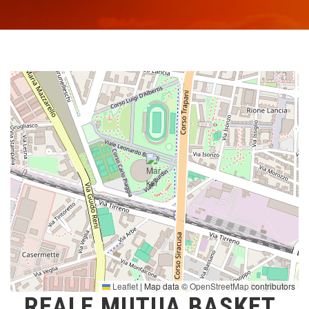
Leaflet
|
Map data ©
OpenStreetMap
contributors
REALE MUTUA BASKET