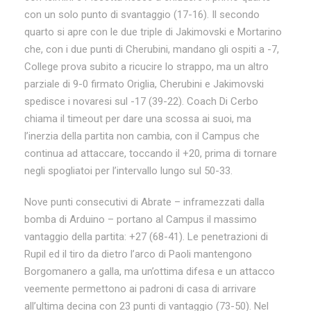
con un solo punto di svantaggio (17-16). Il secondo
quarto si apre con le due triple di Jakimovski e Mortarino
che, con i due punti di Cherubini, mandano gli ospiti a -7,
College prova subito a ricucire lo strappo, ma un altro
parziale di 9-0 firmato Origlia, Cherubini e Jakimovski
spedisce i novaresi sul -17 (39-22). Coach Di Cerbo
chiama il timeout per dare una scossa ai suoi, ma
l’inerzia della partita non cambia, con il Campus che
continua ad attaccare, toccando il +20, prima di tornare
negli spogliatoi per l’intervallo lungo sul 50-33.
Nove punti consecutivi di Abrate – inframezzati dalla
bomba di Arduino – portano al Campus il massimo
vantaggio della partita: +27 (68-41). Le penetrazioni di
Rupil ed il tiro da dietro l’arco di Paoli mantengono
Borgomanero a galla, ma un’ottima difesa e un attacco
veemente permettono ai padroni di casa di arrivare
all’ultima decina con 23 punti di vantaggio (73-50). Nel