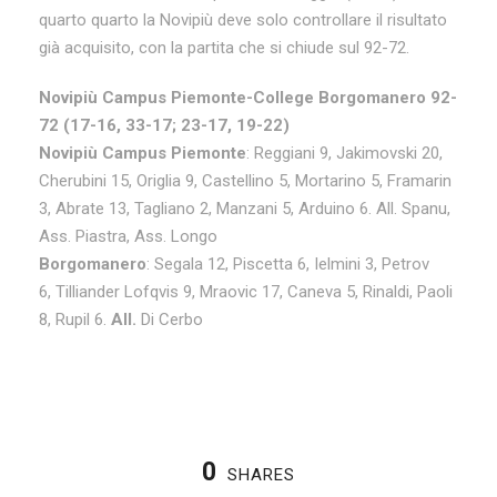
quarto quarto la Novipiù deve solo controllare il risultato
già acquisito, con la partita che si chiude sul 92-72.
Novipiù Campus Piemonte-College Borgomanero 92-
72 (17-16, 33-17; 23-17, 19-22)
Novipiù Campus Piemonte
: Reggiani 9, Jakimovski 20,
Cherubini 15, Origlia 9, Castellino 5, Mortarino 5, Framarin
3, Abrate 13, Tagliano 2, Manzani 5, Arduino 6. All. Spanu,
Ass. Piastra, Ass. Longo
Borgomanero
: Segala 12,
Piscetta 6, Ielmini 3, Petrov
6, Tilliander Lofqvis 9, Mraovic 17, Caneva 5, Rinaldi, Paoli
8, Rupil 6.
All.
Di Cerbo
0
SHARES