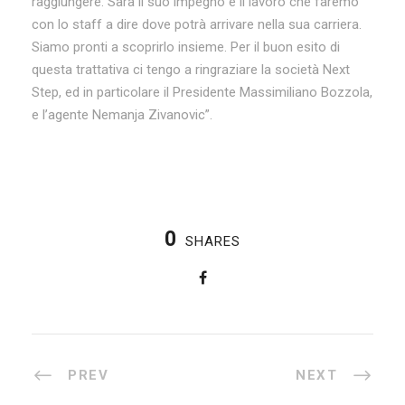
raggiungere. Sarà il suo impegno e il lavoro che faremo
con lo staff a dire dove potrà arrivare nella sua carriera.
Siamo pronti a scoprirlo insieme. Per il buon esito di
questa trattativa ci tengo a ringraziare la società Next
Step, ed in particolare il Presidente Massimiliano Bozzola,
e l’agente Nemanja Zivanovic”.
0
SHARES
PREV
NEXT