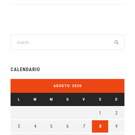
CALENDARIO
AGOSTO: 2026
L
M
M
G
V
S
D
1
2
3
4
5
6
7
8
9