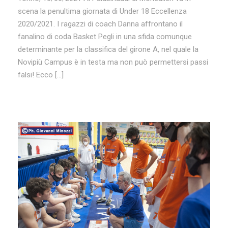
scena la penultima giornata di Under 18 Eccellenza
2020/2021. I ragazzi di coach Danna affrontano il
fanalino di coda Basket Pegli in una sfida comunque
determinante per la classifica del girone A, nel quale la
Novipiù Campus è in testa ma non può permettersi passi
falsi! Ecco […]