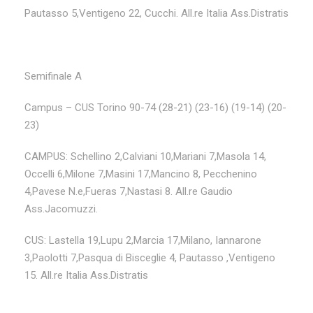
Pautasso 5,Ventigeno 22, Cucchi. All.re Italia Ass.Distratis
Semifinale A
Campus – CUS Torino 90-74 (28-21) (23-16) (19-14) (20-
23)
CAMPUS: Schellino 2,Calviani 10,Mariani 7,Masola 14,
Occelli 6,Milone 7,Masini 17,Mancino 8, Pecchenino
4,Pavese N.e,Fueras 7,Nastasi 8. All.re Gaudio
Ass.Jacomuzzi.
CUS: Lastella 19,Lupu 2,Marcia 17,Milano, Iannarone
3,Paolotti 7,Pasqua di Bisceglie 4, Pautasso ,Ventigeno
15. All.re Italia Ass.Distratis