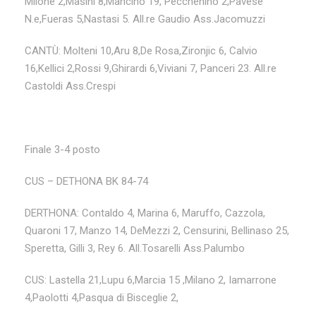
Milone 2,Masini 8,Mancino 19, Pecchenino 2,Pavese
N.e,Fueras 5,Nastasi 5. All.re Gaudio Ass.Jacomuzzi
CANTÙ: Molteni 10,Aru 8,De Rosa,Zironjic 6, Calvio
16,Kellici 2,Rossi 9,Ghirardi 6,Viviani 7, Panceri 23. All.re
Castoldi Ass.Crespi
Finale 3-4 posto
CUS – DETHONA BK 84-74
DERTHONA: Contaldo 4, Marina 6, Maruffo, Cazzola,
Quaroni 17, Manzo 14, DeMezzi 2, Censurini, Bellinaso 25,
Speretta, Gilli 3, Rey 6. All.Tosarelli Ass.Palumbo
CUS: Lastella 21,Lupu 6,Marcia 15 ,Milano 2, Iamarrone
4,Paolotti 4,Pasqua di Bisceglie 2,