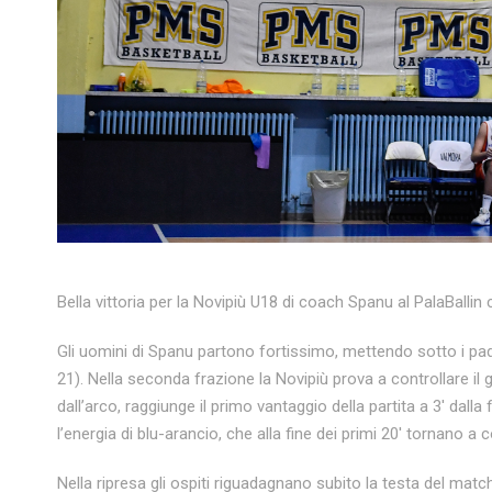
Bella vittoria per la Novipiù U18 di coach Spanu al PalaBallin
Gli uomini di Spanu partono fortissimo, mettendo sotto i pad
21). Nella seconda frazione la Novipiù prova a controllare il 
dall’arco, raggiunge il primo vantaggio della partita a 3′ dal
l’energia di blu-arancio, che alla fine dei primi 20′ tornano a
Nella ripresa gli ospiti riguadagnano subito la testa del matc