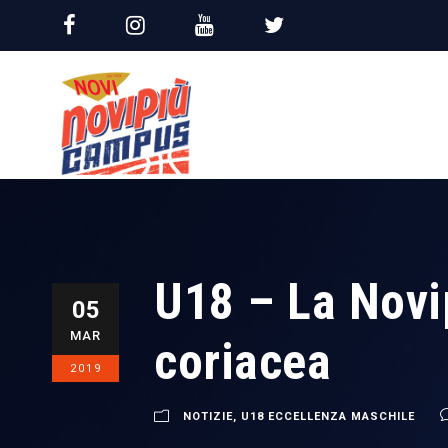
U18 – La Novi
05
MAR
coriacea
2019
NOTIZIE
,
U18 ECCELLENZA MASCHILE