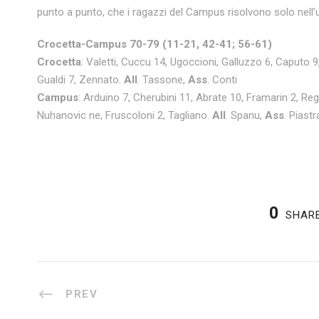
punto a punto, che i ragazzi del Campus risolvono solo nell’u
Crocetta-Campus 70-79 (11-21, 42-41; 56-61)
Crocetta
: Valetti, Cuccu 14, Ugoccioni, Galluzzo 6, Caputo 9
Gualdi 7, Zennato.
All
. Tassone,
Ass
. Conti
Campus
: Arduino 7, Cherubini 11, Abrate 10, Framarin 2, Reg
Nuhanovic ne, Fruscoloni 2, Tagliano.
All
. Spanu,
Ass
. Piastr
0
SHAR
PREV