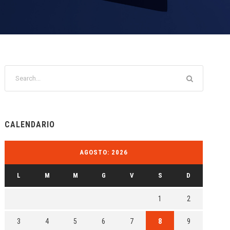
CALENDARIO
AGOSTO: 2026
L
M
M
G
V
S
D
1
2
3
4
5
6
7
8
9