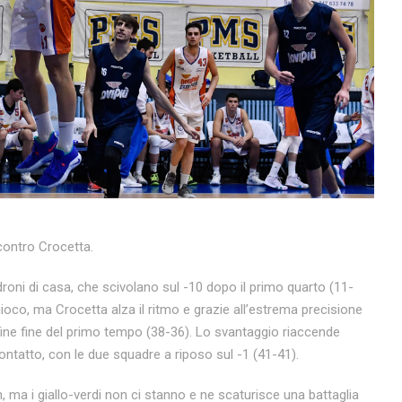
 contro Crocetta.
roni di casa, che scivolano sul -10 dopo il primo quarto (11-
gioco, ma Crocetta alza il ritmo e grazie all’estrema precisione
la fine fine del primo tempo (38-36). Lo svantaggio riaccende
 contatto, con le due squadre a riposo sul -1 (41-41).
h, ma i giallo-verdi non ci stanno e ne scaturisce una battaglia