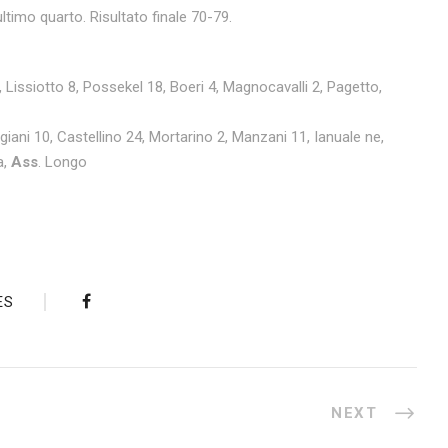
ltimo quarto. Risultato finale 70-79.
, Lissiotto 8, Possekel 18, Boeri 4, Magnocavalli 2, Pagetto,
giani 10, Castellino 24, Mortarino 2, Manzani 11, Ianuale ne,
a,
Ass
. Longo
ES
NEXT