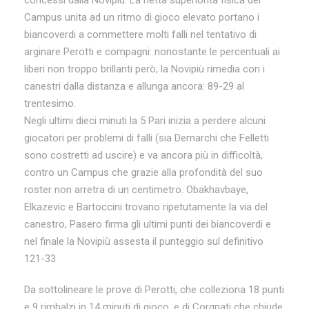
Campus unita ad un ritmo di gioco elevato portano i
biancoverdi a commettere molti falli nel tentativo di
arginare Perotti e compagni: nonostante le percentuali ai
liberi non troppo brillanti però, la Novipiù rimedia con i
canestri dalla distanza e allunga ancora: 89-29 al
trentesimo.
Negli ultimi dieci minuti la 5 Pari inizia a perdere alcuni
giocatori per problemi di falli (sia Demarchi che Felletti
sono costretti ad uscire) e va ancora più in difficoltà,
contro un Campus che grazie alla profondità del suo
roster non arretra di un centimetro. Obakhavbaye,
Elkazevic e Bartoccini trovano ripetutamente la via del
canestro, Pasero firma gli ultimi punti dei biancoverdi e
nel finale la Novipiù assesta il punteggio sul definitivo
121-33
Da sottolineare le prove di Perotti, che colleziona 18 punti
e 9 rimbalzi in 14 minuti di gioco, e di Corgnati che chiude