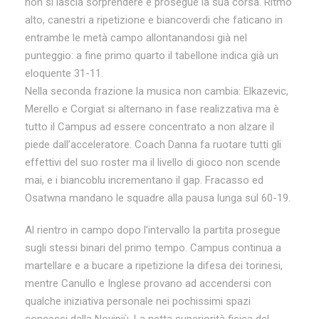
non si lascia sorprendere e prosegue la sua corsa. Ritmo
alto, canestri a ripetizione e biancoverdi che faticano in
entrambe le metà campo allontanandosi già nel
punteggio: a fine primo quarto il tabellone indica già un
eloquente 31-11.
Nella seconda frazione la musica non cambia: Elkazevic,
Merello e Corgiat si alternano in fase realizzativa ma è
tutto il Campus ad essere concentrato a non alzare il
piede dall’acceleratore. Coach Danna fa ruotare tutti gli
effettivi del suo roster ma il livello di gioco non scende
mai, e i biancoblu incrementano il gap. Fracasso ed
Osatwna mandano le squadre alla pausa lunga sul 60-19.
Al rientro in campo dopo l’intervallo la partita prosegue
sugli stessi binari del primo tempo. Campus continua a
martellare e a bucare a ripetizione la difesa dei torinesi,
mentre Canullo e Inglese provano ad accendersi con
qualche iniziativa personale nei pochissimi spazi
concessi dalla Novipiù. La netta superiorità fisica del