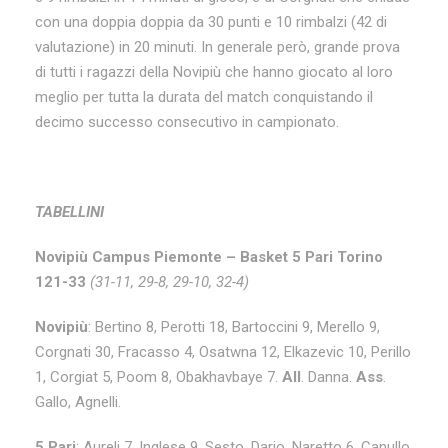
con una doppia doppia da 30 punti e 10 rimbalzi (42 di
valutazione) in 20 minuti. In generale però, grande prova
di tutti i ragazzi della Novipiù che hanno giocato al loro
meglio per tutta la durata del match conquistando il
decimo successo consecutivo in campionato.
TABELLINI
Novipiù Campus Piemonte – Basket 5 Pari Torino
121-33
(31-11, 29-8, 29-10, 32-4)
Novipiù
: Bertino 8, Perotti 18, Bartoccini 9, Merello 9,
Corgnati 30, Fracasso 4, Osatwna 12, Elkazevic 10, Perillo
1, Corgiat 5, Poom 8, Obakhavbaye 7.
All
. Danna.
Ass
.
Gallo, Agnelli.
5 Pari
: Aureli 7, Inglese 9, Sesto, Dario, Naretto 6, Canullo