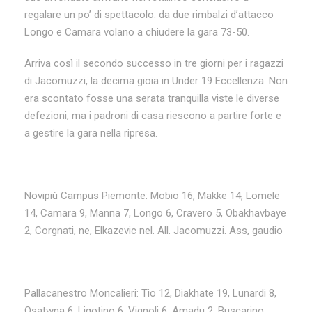
regalare un po’ di spettacolo: da due rimbalzi d’attacco
Longo e Camara volano a chiudere la gara 73-50.
Arriva così il secondo successo in tre giorni per i ragazzi
di Jacomuzzi, la decima gioia in Under 19 Eccellenza. Non
era scontato fosse una serata tranquilla viste le diverse
defezioni, ma i padroni di casa riescono a partire forte e
a gestire la gara nella ripresa.
Novipiù Campus Piemonte: Mobio 16, Makke 14, Lomele
14, Camara 9, Manna 7, Longo 6, Cravero 5, Obakhavbaye
2, Corgnati, ne, Elkazevic nel. All. Jacomuzzi. Ass, gaudio
Pallacanestro Moncalieri: Tio 12, Diakhate 19, Lunardi 8,
Osatwna 6, Ligotino 6, Vignoli 6, Amadu 2, Buscarino,