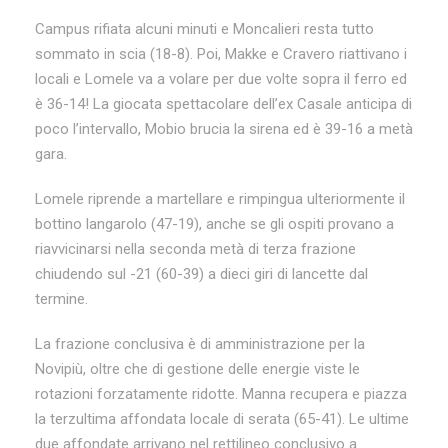
Campus rifiata alcuni minuti e Moncalieri resta tutto
sommato in scia (18-8). Poi, Makke e Cravero riattivano i
locali e Lomele va a volare per due volte sopra il ferro ed
è 36-14! La giocata spettacolare dell’ex Casale anticipa di
poco l’intervallo, Mobio brucia la sirena ed è 39-16 a metà
gara.
Lomele riprende a martellare e rimpingua ulteriormente il
bottino langarolo (47-19), anche se gli ospiti provano a
riavvicinarsi nella seconda metà di terza frazione
chiudendo sul -21 (60-39) a dieci giri di lancette dal
termine.
La frazione conclusiva è di amministrazione per la
Novipiù, oltre che di gestione delle energie viste le
rotazioni forzatamente ridotte. Manna recupera e piazza
la terzultima affondata locale di serata (65-41). Le ultime
due affondate arrivano nel rettilineo conclusivo a