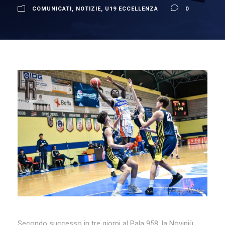
COMUNICATI
,
NOTIZIE
,
U19 ECCELLENZA
0
Secondo successo in tre giorni al Pala 958, la Novipiù