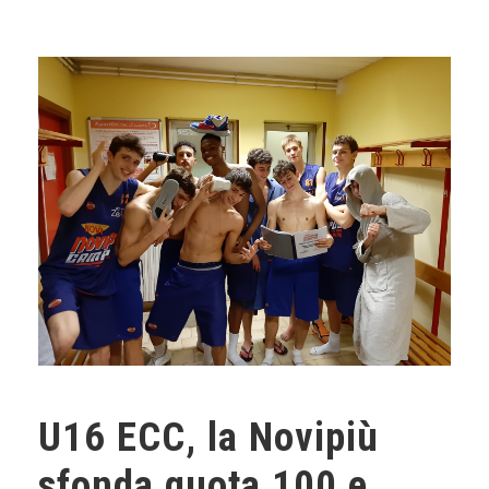
U16 ECC, la Novipiù
sfonda quota 100 e