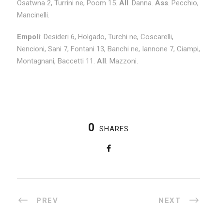
Osatwna 2, Turrini ne, Poom 15.
All
. Danna.
Ass
. Pecchio,
Mancinelli.
Empoli
: Desideri 6, Holgado, Turchi ne, Coscarelli,
Nencioni, Sani 7, Fontani 13, Banchi ne, Iannone 7, Ciampi,
Montagnani, Baccetti 11.
All
. Mazzoni.
0
SHARES
PREV
NEXT