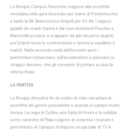
La Novipiù Campus Piemonte reagisce alla sconfitta
rimediata nella gara d’esordio per mano di PonteVecchio
e batte la BK Biancorosso Empoli per 62-44. I ragazzi
guidati da coach Danna e dai suoi assistenti Pecchio e
Mancinelli provano a scappare via già nel primo quarto,
poi Empoli trova le contromisure e riporta in equilibrio il
match. Nella seconda metà dell’incontro però i
piemontesi schiacciano sull’acceleratore e piazzano lo
strappo decisivo, che gli consente di portare a casa la
vittoria finale.
LA PARTITA
La Novipiù dimostra fin da subito di voler riscattare la
sconfitta del giorno precedente e scende in campo molto
decisa. La regia di Cuttini, una tripla di Poom e la solidità
sotto canestro di Plaia colgono di sorpresa i toscani e
permettono al Campus di imporre un parziale di 13-4.