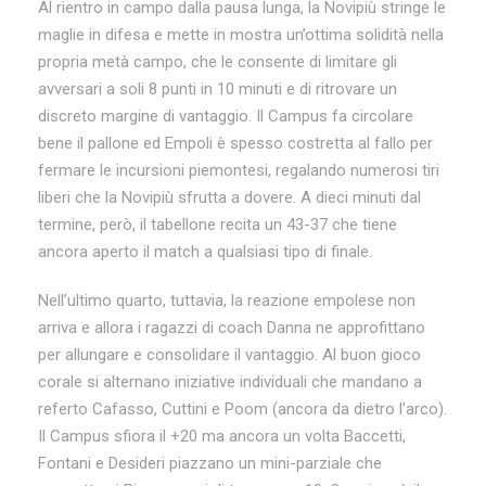
Al rientro in campo dalla pausa lunga, la Novipiù stringe le
maglie in difesa e mette in mostra un’ottima solidità nella
propria metà campo, che le consente di limitare gli
avversari a soli 8 punti in 10 minuti e di ritrovare un
discreto margine di vantaggio. Il Campus fa circolare
bene il pallone ed Empoli è spesso costretta al fallo per
fermare le incursioni piemontesi, regalando numerosi tiri
liberi che la Novipiù sfrutta a dovere. A dieci minuti dal
termine, però, il tabellone recita un 43-37 che tiene
ancora aperto il match a qualsiasi tipo di finale.
Nell’ultimo quarto, tuttavia, la reazione empolese non
arriva e allora i ragazzi di coach Danna ne approfittano
per allungare e consolidare il vantaggio. Al buon gioco
corale si alternano iniziative individuali che mandano a
referto Cafasso, Cuttini e Poom (ancora da dietro l’arco).
Il Campus sfiora il +20 ma ancora un volta Baccetti,
Fontani e Desideri piazzano un mini-parziale che