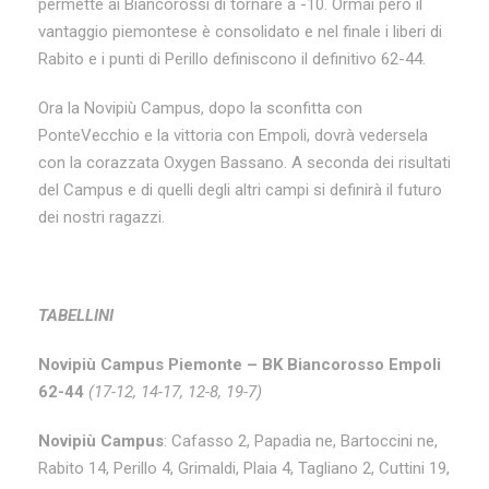
permette ai Biancorossi di tornare a -10. Ormai però il
vantaggio piemontese è consolidato e nel finale i liberi di
Rabito e i punti di Perillo definiscono il definitivo 62-44.
Ora la Novipiù Campus, dopo la sconfitta con
PonteVecchio e la vittoria con Empoli, dovrà vedersela
con la corazzata Oxygen Bassano. A seconda dei risultati
del Campus e di quelli degli altri campi si definirà il futuro
dei nostri ragazzi.
TABELLINI
Novipiù Campus Piemonte – BK Biancorosso Empoli
62-44
(17-12, 14-17, 12-8, 19-7)
Novipiù Campus
: Cafasso 2, Papadia ne, Bartoccini ne,
Rabito 14, Perillo 4, Grimaldi, Plaia 4, Tagliano 2, Cuttini 19,