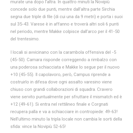
murate una dopo l’altra. In quattro minuti la Novipiù
concede solo due punti, mentre dall’altra parte Sirchia
segna due triple di file (di cui una da 9 metri) e porta i suoi
sul 35-43. Varese è in affanno e troverà altri soli 6 punti
nel periodo, mentre Makke colpisce dall’arco per il 41-50
del trentesimo.
I locali si avvicinano con la carambola offensiva del -5
(45-50). Camara risponde correggendo a rimbalzo con
una poderosa schiacciata e Makke lo segue per il nuovo
+10 (45-55). Il capolavoro, però, Campus riprende a
costruirlo in difesa dove ogni assalto varesino viene
chiuso con grandi collaborazioni di squadra. Cravero
viene servito puntualmente per sfruttare il mismatch ed è
+12 (49-61). Si entra nel rettilineo finale e Corgnati
recupera palla e va a schiacciare in contropiede: 49-63!
Nell’ultimo minuto la tripla locale non cambia le sorti della
sfida: vince la Novipiù 52-65!