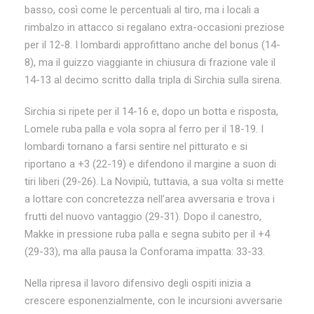
basso, così come le percentuali al tiro, ma i locali a
rimbalzo in attacco si regalano extra-occasioni preziose
per il 12-8. I lombardi approfittano anche del bonus (14-
8), ma il guizzo viaggiante in chiusura di frazione vale il
14-13 al decimo scritto dalla tripla di Sirchia sulla sirena.
Sirchia si ripete per il 14-16 e, dopo un botta e risposta,
Lomele ruba palla e vola sopra al ferro per il 18-19. I
lombardi tornano a farsi sentire nel pitturato e si
riportano a +3 (22-19) e difendono il margine a suon di
tiri liberi (29-26). La Novipiù, tuttavia, a sua volta si mette
a lottare con concretezza nell’area avversaria e trova i
frutti del nuovo vantaggio (29-31). Dopo il canestro,
Makke in pressione ruba palla e segna subito per il +4
(29-33), ma alla pausa la Conforama impatta: 33-33.
Nella ripresa il lavoro difensivo degli ospiti inizia a
crescere esponenzialmente, con le incursioni avversarie