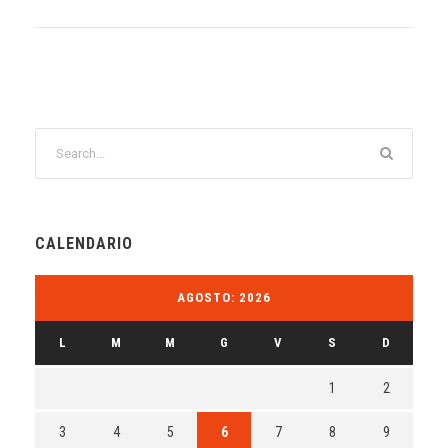
CALENDARIO
AGOSTO: 2026
L
M
M
G
V
S
D
1
2
3
4
5
6
7
8
9